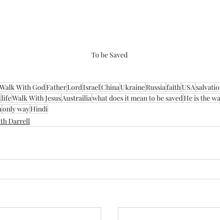
To be Saved
Walk With God
Father
Lord
Israel
China
Ukraine
Russia
faith
USA
salvati
s
life
Walk With Jesus
Austrailia
what does it mean to be saved
He is the w
h
only way
Hindi
th Darrell