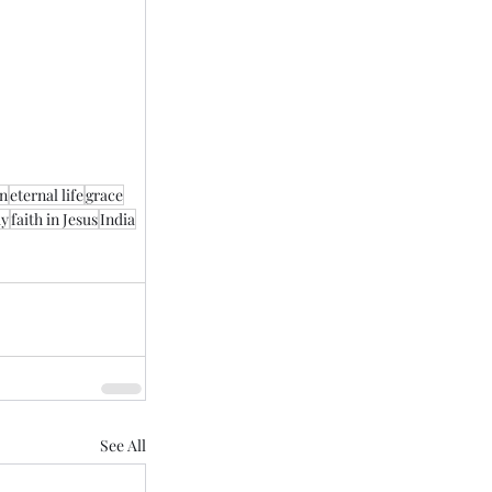
on
eternal life
grace
ay
faith in Jesus
India
See All