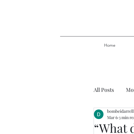
Home
All Posts
Mor
bombeidarrell
Plan of Salv
Mar 6
3 min r
“What d