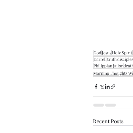
God
Jesus
Holy Spirit
Darrell
truth
disciple
Philippian jailor
deat
Morning Thoughts Wi
Recent Posts