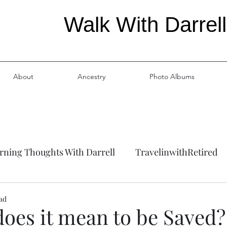
Walk With Darrell
About
Ancestry
Photo Albums
ning Thoughts With Darrell
TravelinwithRetired
ation
Ancestry
ead
oes it mean to be Saved?