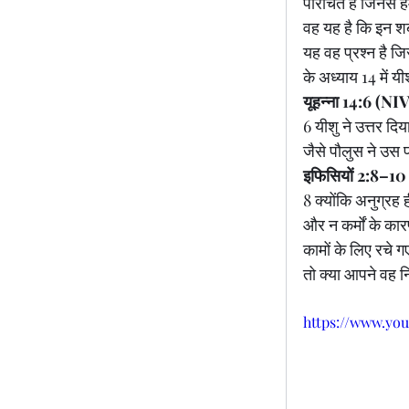
परिचित हैं जिनसे ह
वह यह है कि इन श
यह वह प्रश्न है 
के अध्याय 14 में यी
यूहन्ना 14:6 (NI
6 यीशु ने उत्तर दिय
जैसे पौलुस ने उस प्
इफिसियों 2:8–10
8 क्योंकि अनुग्रह ह
और न कर्मों के कार
कामों के लिए रचे गए
तो क्या आपने वह न
https://www.yo